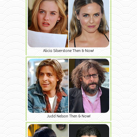
Alicia Silverstone Then & Now!
Judd Nelson Then & Now!